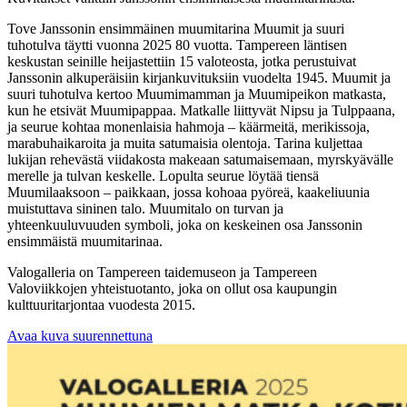
Tove Janssonin ensimmäinen muumitarina Muumit ja suuri
tuhotulva täytti vuonna 2025 80 vuotta. Tampereen läntisen
keskustan seinille heijastettiin 15 valoteosta, jotka perustuivat
Janssonin alkuperäisiin kirjankuvituksiin vuodelta 1945. Muumit ja
suuri tuhotulva kertoo Muumimamman ja Muumipeikon matkasta,
kun he etsivät Muumipappaa. Matkalle liittyvät Nipsu ja Tulppaana,
ja seurue kohtaa monenlaisia hahmoja – käärmeitä, merikissoja,
marabuhaikaroita ja muita satumaisia olentoja. Tarina kuljettaa
lukijan rehevästä viidakosta makeaan satumaisemaan, myrskyävälle
merelle ja tulvan keskelle. Lopulta seurue löytää tiensä
Muumilaaksoon – paikkaan, jossa kohoaa pyöreä, kaakeliuunia
muistuttava sininen talo. Muumitalo on turvan ja
yhteenkuuluvuuden symboli, joka on keskeinen osa Janssonin
ensimmäistä muumitarinaa.
Valogalleria on Tampereen taidemuseon ja Tampereen
Valoviikkojen yhteistuotanto, joka on ollut osa kaupungin
kulttuuritarjontaa vuodesta 2015.
Avaa kuva suurennettuna