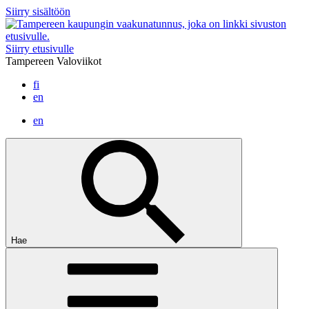
Siirry sisältöön
Siirry etusivulle
Tampereen Valoviikot
fi
en
en
Hae