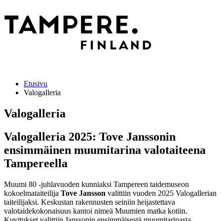
Etusivu
Valogalleria
Valogalleria
Valogalleria 2025: Tove Janssonin
ensimmäinen muumitarina valotaiteena
Tampereella
Muumi 80 -juhlavuoden kunniaksi Tampereen taidemuseon
kokoelmataiteilija
Tove Jansson
valittiin vuoden 2025 Valogallerian
taiteilijaksi. Keskustan rakennusten seiniin heijastettava
valotaidekokonaisuus kantoi nimeä Muumien matka kotiin.
Kuvitukset valittiin Janssonin ensimmäisestä muumitarinasta.